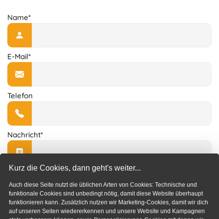
Name*
E-Mail*
Telefon
Nachricht*
Kurz die Cookies, dann geht's weiter...
Auch diese Seite nutzt die üblichen Arten von Cookies: Technische und
funktionale Cookies sind unbedingt nötig, damit diese Website überhaupt
funktionieren kann. Zusätzlich nutzen wir Marketing-Cookies, damit wir dich
Absenden
auf unseren Seiten wiedererkennen und unsere Website und Kampagnen