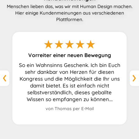
Menschen lieben das, was wir mit Human Design machen.
Hier einige Kundenmeinungen aus verschiedenen
Plattformen.
★★★★★
Ich bin mega begeistert
Ich bin mega begeistert von diesem
Kongress! Er hat mir sehr geholfen mich
besser zu verstehen und tiefer in meine
Persönlichkeit einzutauchen. Besonders
hervorheben möchte ich den
wertschätzenden Umgang von Thorsten
u...
von Sylvia auf
ProvenExpert