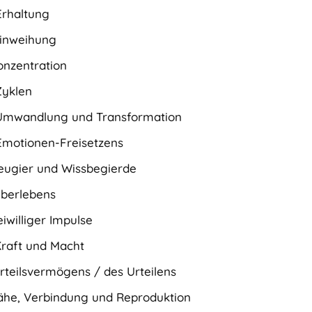
Erhaltung
Einweihung
onzentration
Zyklen
 Umwandlung und Transformation
Emotionen-Freisetzens
Neugier und Wissbegierde
Überlebens
iwilliger Impulse
Kraft und Macht
Urteilsvermögens / des Urteilens
Nähe, Verbindung und Reproduktion