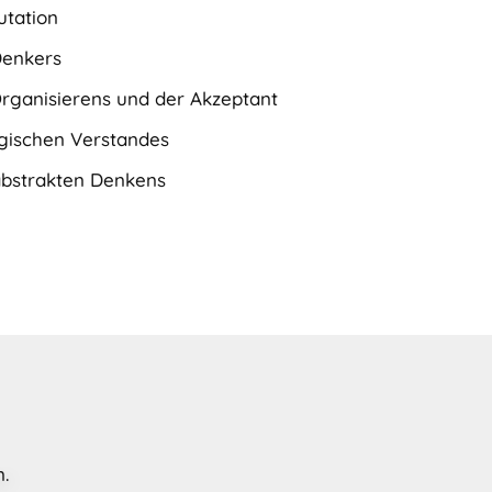
utation
Denkers
Organisierens und der Akzeptant
ogischen Verstandes
abstrakten Denkens
.