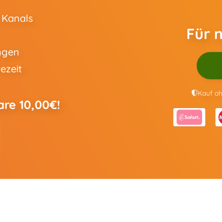
 Kanals
Für 
ngen
ezeit
Kauf oh
are 10,00€!