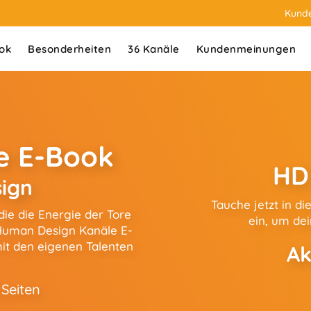
Kund
ok
Besonderheiten
36 Kanäle
Kundenmeinungen
e E-Book
HD
ign
Tauche jetzt in d
ie die Energie der Tore
ein, um dei
 Human Design Kanäle E-
mit den eigenen Talenten
Ak
Seiten