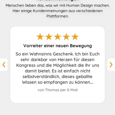
Menschen lieben das, was wir mit Human Design machen.
Hier einige Kundenmeinungen aus verschiedenen
Plattformen.
★★★★★
Ich bin mega begeistert
Ich bin mega begeistert von diesem
Kongress! Er hat mir sehr geholfen mich
besser zu verstehen und tiefer in meine
Persönlichkeit einzutauchen. Besonders
hervorheben möchte ich den
wertschätzenden Umgang von Thorsten
u...
von Sylvia auf
ProvenExpert