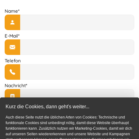
Name*
E-Mail*
Telefon
Nachricht*
Kurz die Cookies, dann geht's weiter...
Auch diese Seite nutzt die üblichen Arten von Cookies: Technische und
funktionale Cookies sind unbedingt nötig, damit diese Website überhaupt
funktionieren kann. Zusätzlich nutzen wir Marketing-Cookies, damit wir dich
Absenden
auf unseren Seiten wiedererkennen und unsere Website und Kampagnen