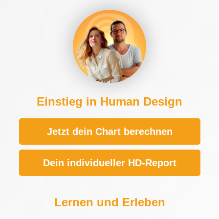
Einstieg in Human Design
Jetzt dein Chart berechnen
Dein individueller HD-Report
Lernen und Erleben