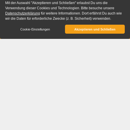
Mit der Auswahl "Akzeptieren und Schließen" erlaubst Du uns die
Verwendung dieser Cookies und Technologien. Bitte besuche unsere
Datenschutzerklärung
für weitere Informationen. Dort erfährst Du auch wie
wir die Daten für erforderliche Zwecke (z. B. Sicherheit) verwenden.
Cookie-Einstellungen
Akzeptieren und Schließen
Über Human Design
Creation
Moderne Persönlichkeitsentwicklung mit
Human Design
Human Design Creation ist ein Unternehmen
für moderne Persönlichkeitsentwicklung, das
Menschen dabei unterstützt, ihr volles
Potenzial zu entfalten. Im Zentrum unserer