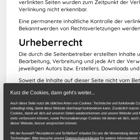
verlinkten Seiten wurden zum Zeitpunkt der Ver
Verlinkung nicht erkennbar.
Eine permanente inhaltliche Kontrolle der verli
Bekanntwerden von Rechtsverletzungen werden 
Urheberrecht
Die durch die Seitenbetreiber erstellten Inhalte
Bearbeitung, Verbreitung und jede Art der Ver
jeweiligen Autors bzw. Erstellers. Downloads und
Soweit die Inhalte auf dieser Seite nicht vom Be
als solche gekennzeichnet. Sollten Sie trotzde
Kurz die Cookies, dann geht's weiter...
Bei Bekanntwerden von Rechtsverletzungen werd
Auch diese Seite nutzt die üblichen Arten von Cookies: Technische und funktionale Co
unbedingt nötig, damit diese Website überhaupt funktionieren kann. Zusätzlich nutzen
Cookies, damit wir dich auf unseren Seiten wiedererkennen und unsere Website un
stets verbessern können, sowie Personalisierungs-Cookies mit denen wir dich, auch
dieser Website, besser ansprechen können.
Mit der Auswahl "Akzeptieren und Schließen" erlaubst Du uns die Verwendung dieser
Technologien. Bitte besuche unsere
Datenschutzerklärung
für weitere Informationen. 