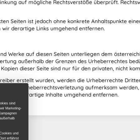
linkung auf mögliche Rechtsverstöße überprüft. Rechtsw
nkten Seiten ist jedoch ohne konkrete Anhaltspunkte eine
wir derartige Links umgehend entfernen.
 und Werke auf diesen Seiten unterliegen dem österreich
wertung außerhalb der Grenzen des Urheberrechtes bedü
 Kopien dieser Seite sind nur für den privaten, nicht ko
treiber erstellt wurden, werden die Urheberrechte Dritte
m auf eine Urheberrechtsverletzung aufmerksam werden,
en wir derartige Inhalte umgehend entfernen.
okies sind
 wir Marketing-
d Kampagnen
 außerhalb
 Cookies und
Dort erfährst